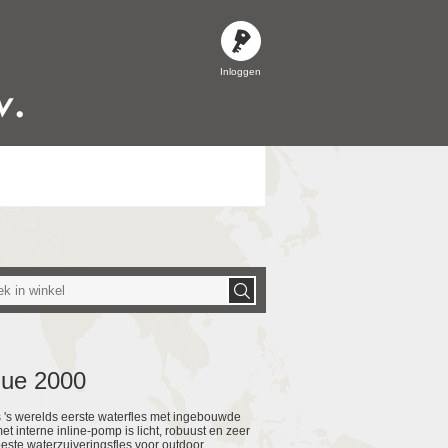
Inloggen
lue 2000
s 's werelds eerste waterfles met ingebouwde
et interne inline-pomp is licht, robuust en zeer
beste waterzuiveringsfles voor outdoor