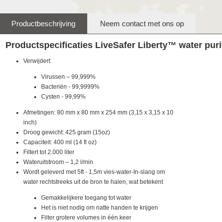
Productbeschrijving
Neem contact met ons op
Productspecificaties LiveSafer Liberty™ water purif
Verwijdert:
Virussen – 99,999%
Bacteriën - 99,9999%
Cysten - 99,99%
Afmetingen: 80 mm x 80 mm x 254 mm (3,15 x 3,15 x 10
inch)
Droog gewicht: 425 gram (15oz)
Capaciteit: 400 ml (14 fl oz)
Filtert tot 2.000 liter
Wateruitstroom – 1,2 l/min
Wordt geleverd met 5ft - 1,5m vies-water-In-slang om
water rechtstreeks uit de bron te halen, wat betekent
Gemakkelijkere toegang tot water
Het is niet nodig om natte handen te krijgen
Filter grotere volumes in één keer