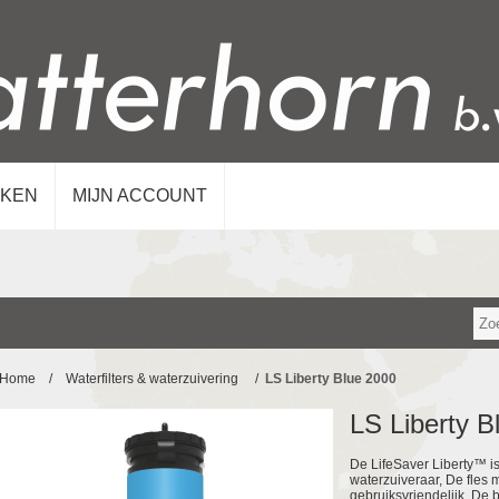
KEN
MIJN ACCOUNT
Home
/
Waterfilters & waterzuivering
/
LS Liberty Blue 2000
LS Liberty B
De LifeSaver Liberty™ i
waterzuiveraar, De fles m
gebruiksvriendelijk. De 