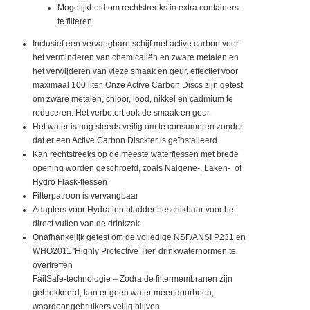
Mogelijkheid om rechtstreeks in extra containers
te filteren
Inclusief een vervangbare schijf met active carbon voor
het verminderen van chemicaliën en zware metalen en
het verwijderen van vieze smaak en geur, effectief voor
maximaal 100 liter. Onze Active Carbon Discs zijn getest
om zware metalen, chloor, lood, nikkel en cadmium te
reduceren. Het verbetert ook de smaak en geur.
Het water is nog steeds veilig om te consumeren zonder
dat er een Active Carbon Disckter is geïnstalleerd
Kan rechtstreeks op de meeste waterflessen met brede
opening worden geschroefd, zoals Nalgene-, Laken- of
Hydro Flask-flessen
Filterpatroon is vervangbaar
Adapters voor Hydration bladder beschikbaar voor het
direct vullen van de drinkzak
Onafhankelijk getest om de volledige NSF/ANSI P231 en
WHO2011 'Highly Protective Tier' drinkwaternormen te
overtreffen
FailSafe-technologie – Zodra de filtermembranen zijn
geblokkeerd, kan er geen water meer doorheen,
waardoor gebruikers veilig blijven