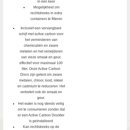
in één keer
Mogelijkheid om
rechtstreeks in extra
containers te filteren
Inclusief een vervangbare
schijf met active carbon voor
het verminderen van
chemicaliën en zware
metalen en het verwijderen
van vieze smaak en geur,
effectief voor maximaal 100
liter. Onze Active Carbon
Discs zijn getest om zware
metalen, chloor, lood, nikkel
en cadmium te reduceren. Het
verbetert ook de smaak en
geur.
Het water is nog steeds veilig
om te consumeren zonder dat
er een Active Carbon Disckter
is geïnstalleerd
Kan rechtstreeks op de