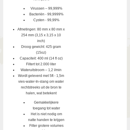
Virussen – 99,999%
Bacteriën - 99,9999%
Cysten - 99,99%
Afmetingen: 80 mm x 80 mm x
254 mm (3,15 x 3,15 x 10
inch)
Droog gewicht: 425 gram
(15oz)
Capaciteit: 400 ml (14 fl oz)
Filtert tot 2.000 liter
Wateruitstroom – 1,2 l/min
Wordt geleverd met 5ft - 1,5m
vies-water-In-slang om water
rechtstreeks uit de bron te
halen, wat betekent
Gemakkelijkere
toegang tot water
Het is niet nodig om
natte handen te krijgen
Filter grotere volumes