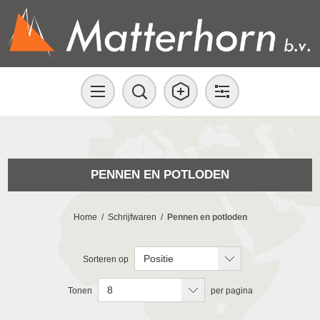
PENNEN EN POTLODEN
Home
/
Schrijfwaren
/
Pennen en potloden
Positie
Sorteren op
8
Tonen
per pagina