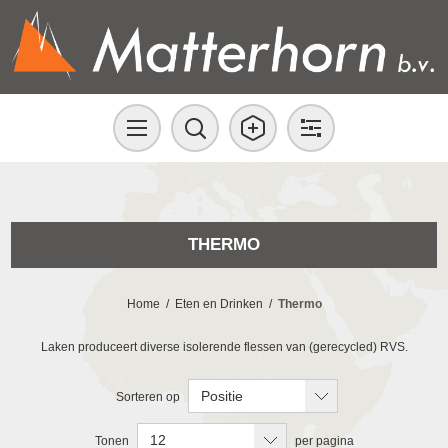
THERMO
Home
/
Eten en Drinken
/
Thermo
Laken produceert diverse isolerende flessen van (gerecycled) RVS.
Positie
Sorteren op
12
Tonen
per pagina