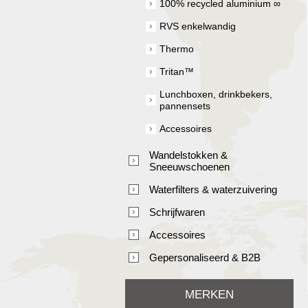
100% recycled aluminium ∞
RVS enkelwandig
Thermo
Tritan™
Lunchboxen, drinkbekers,
pannensets
Accessoires
Wandelstokken &
Sneeuwschoenen
Waterfilters & waterzuivering
Schrijfwaren
Accessoires
Gepersonaliseerd & B2B
MERKEN