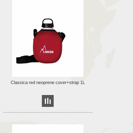
Classica red neoprene cover+strap 1L