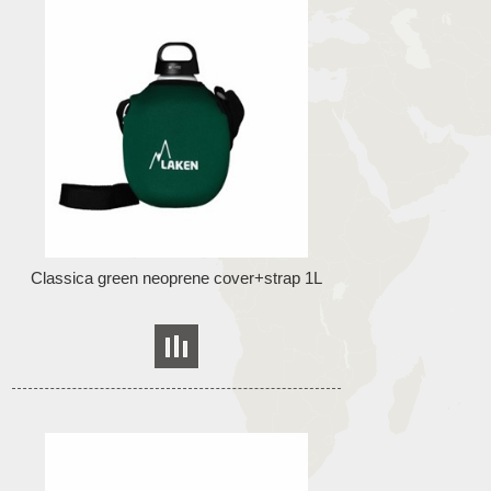
Classica green neoprene cover+strap 1L