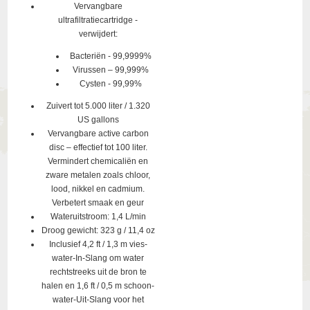
Vervangbare
ultrafiltratiecartridge -
verwijdert:
Bacteriën - 99,9999%
Virussen – 99,999%
Cysten - 99,99%
Zuivert tot 5.000 liter / 1.320
US gallons
Vervangbare active carbon
disc – effectief tot 100 liter.
Vermindert chemicaliën en
zware metalen zoals chloor,
lood, nikkel en cadmium.
Verbetert smaak en geur
Wateruitstroom: 1,4 L/min
Droog gewicht: 323 g / 11,4 oz
Inclusief 4,2 ft / 1,3 m vies-
water-In-Slang om water
rechtstreeks uit de bron te
halen en 1,6 ft / 0,5 m schoon-
water-Uit-Slang voor het