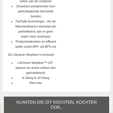
vullen van de container
Draaibare pomphendel voor
gebruiksgemak met beide
handen
FailSafe-technologie – Als de
filtermembranen eenmaal zijn
geblokkeerd, kan er geen
water meer doorheen
Productmaterialen en effluent
water zowel BPA- als BPS-vrij
De Lifesaver Wayfarer is inclusief:
LifeSaver Wayfarer™ (UF-
patroon en active carbon disc
geïnstalleerd)
In Slang & Uit Slang
Reis-etui
KLANTEN DIE DIT KOCHTEN, KOCHTEN
OOK..