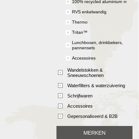
100% recycled aluminium ∞
RVS enkelwandig
Thermo
Tritan™
Lunchboxen, drinkbekers,
pannensets
Accessoires
Wandelstokken &
Sneeuwschoenen
Waterfilters & waterzuivering
Schrijfwaren
Accessoires
Gepersonaliseerd & B2B
MERKEN