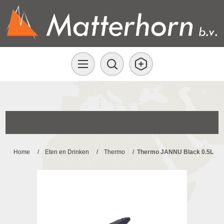
Home
/
Eten en Drinken
/
Thermo
/
Thermo JANNU Black 0.5L