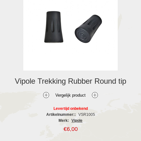
Vipole Trekking Rubber Round tip
Levertijd onbekend
Artikelnummer::
VSR1005
Merk:
Vipole
€6,00