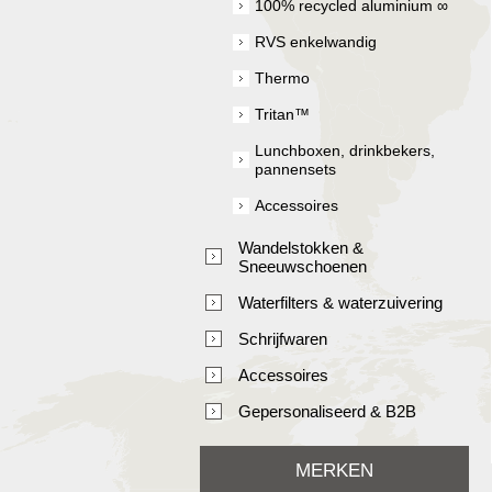
100% recycled aluminium ∞
RVS enkelwandig
Thermo
Tritan™
Lunchboxen, drinkbekers,
pannensets
Accessoires
Wandelstokken &
Sneeuwschoenen
Waterfilters & waterzuivering
Schrijfwaren
Accessoires
Gepersonaliseerd & B2B
MERKEN