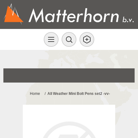
Home
/
All Weather Mini Bolt Pens set2 -vv-