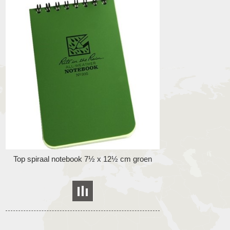
Top spiraal notebook 7½ x 12½ cm groen