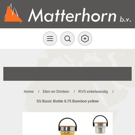
Home
/
Eten en Drinken
/
RVS enkelwandig
/
SS Basic Bottle 0.75 Bamboo yellow