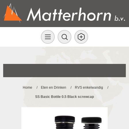
Home
/
Eten en Drinken
/
RVS enkelwandig
/
SS Basic Bottle 0.5 Black screwcap