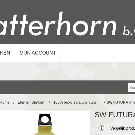
KEN
MIJN ACCOUNT
Home
/
Eten en Drinken
/
100% recycled aluminium ∞
/
SW FUTURA khak
SW FUTURA 