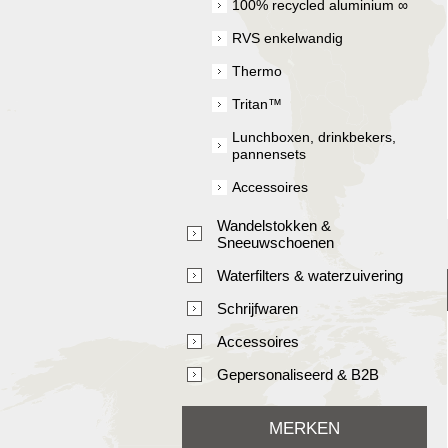
100% recycled aluminium ∞
RVS enkelwandig
Thermo
Tritan™
Lunchboxen, drinkbekers,
pannensets
Accessoires
Wandelstokken &
Sneeuwschoenen
Waterfilters & waterzuivering
Schrijfwaren
Accessoires
Gepersonaliseerd & B2B
MERKEN