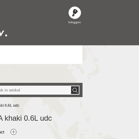
Inloggen
i 0.6L udc
khaki 0.6L udc