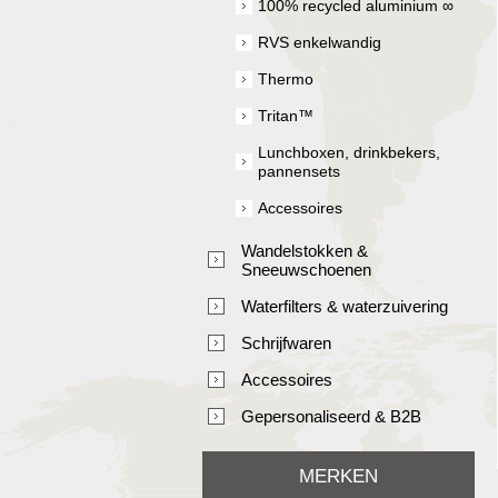
100% recycled aluminium ∞
RVS enkelwandig
Thermo
Tritan™
Lunchboxen, drinkbekers,
pannensets
Accessoires
Wandelstokken &
Sneeuwschoenen
Waterfilters & waterzuivering
Schrijfwaren
Accessoires
Gepersonaliseerd & B2B
MERKEN