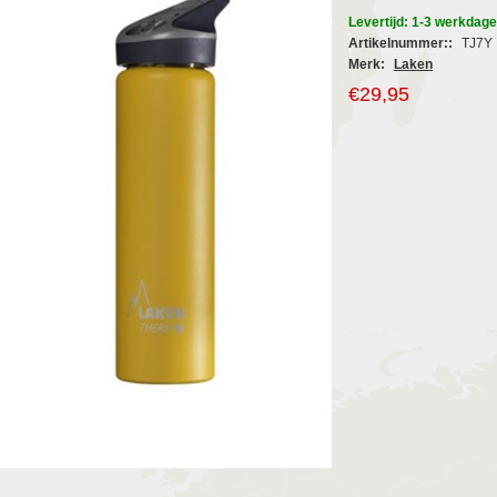
Levertijd: 1-3 werkdag
Artikelnummer::
TJ7Y
Merk:
Laken
€29,95