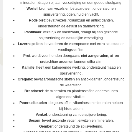
mineralen; dragen bij aan verzadiging en een goede stoelgang.
Wortel
: bron van vezels en bètacaroteen, ondersteunen
spijsvertering, ogen, huid en vacht.
Rode biet
: bevat vezels, foliumzuur en antioxidanten,
ondersteunen de eetlust en darmwerking.
Pastinaak
: vezelrijk en voedzaam, draagt bij aan gezonde
spijsvertering en natuurlijke verzadiging.
Luzernepellets
: bevorderen de voeropname met extra structuur en
voedingsstoffen.
Prei
: wordt voor honden doorgaans
niet aangeraden
; ui- en
preiachtige groenten kunnen giftig zijn.
Kamille
: heeft een kalmerende werking, ondersteunt maag en
spijsvertering.
Oregano
: bevat aromatische stoffen en antioxidanten, ondersteund
de weerstand.
Brandnetel
: de mineralen en plantenstoffen ondersteunen
algemene vitaliteit.
Peterseliestelen
: de geurstoffen, vitamines en mineralen helpen
bij frisse adem.
Venkel
: ondersteuning van de spijsvertering.
Sesam
: levert gezonde vetten, eiwitten en mineralen.
Gember
: ondersteund de spijsvertering.