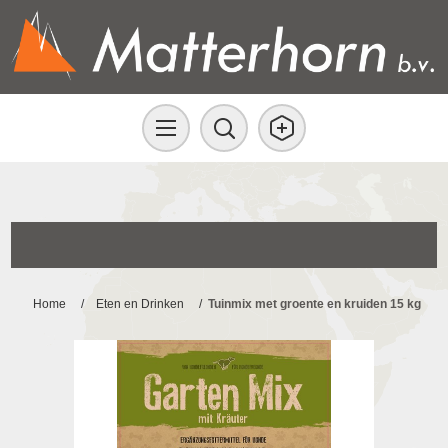
Home
/
Eten en Drinken
/
Tuinmix met groente en kruiden 15 kg