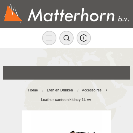
Home
/
Eten en Drinken
/
Accessoires
/
Leather canteen kidney 1L-vv-