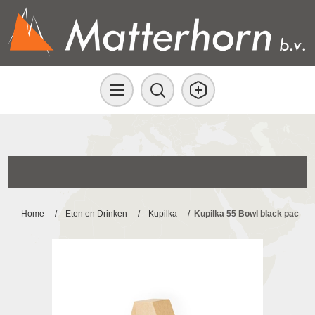
Home
/
Eten en Drinken
/
Kupilka
/
Kupilka 55 Bowl black pac