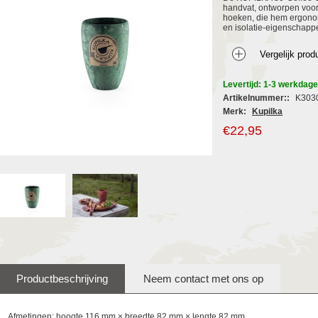
handvat, ontworpen voor 
hoeken, die hem ergono
en isolatie-eigenschapp
Levertijd: 1-3 werkdag
Artikelnummer::
K303
Merk:
Kupilka
€22,95
Productbeschrijving
Neem contact met ons op
Afmetingen: hoogte 116 mm × breedte 82 mm × lengte 82 mm