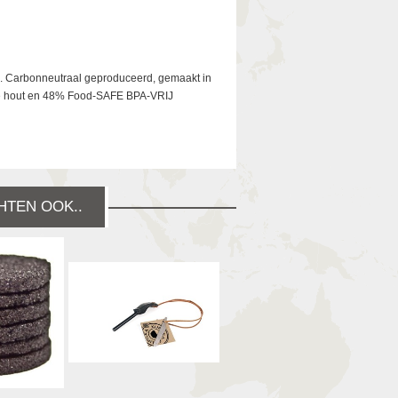
a. Carbonneutraal geproduceerd, gemaakt in
nse hout en 48% Food-SAFE BPA-VRIJ
HTEN OOK..