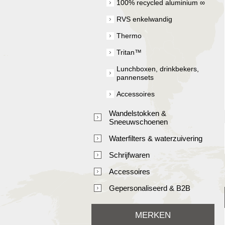
100% recycled aluminium ∞
RVS enkelwandig
Thermo
Tritan™
Lunchboxen, drinkbekers,
pannensets
Accessoires
Wandelstokken &
Sneeuwschoenen
Waterfilters & waterzuivering
Schrijfwaren
Accessoires
Gepersonaliseerd & B2B
MERKEN