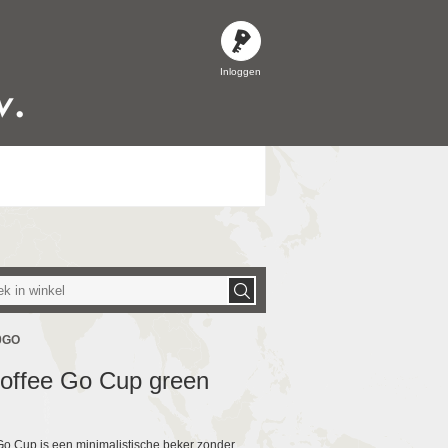
Inloggen
30GO
Coffee Go Cup green
o Cup is een minimalistische beker zonder