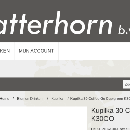
KEN
MIJN ACCOUNT
Home
/
Eten en Drinken
/
Kupilka
/
Kupilka 30 Coffee Go Cup green K
Kupilka 30 
K30GO
De KUPILKA 30-Coffee G