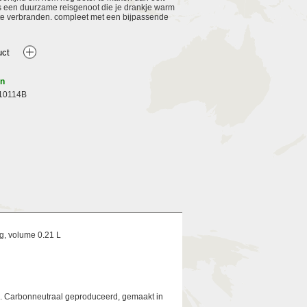
is een duurzame reisgenoot die je drankje warm
 te verbranden. compleet met een bijpassende
en
10114B
g, volume 0.21 L
a. Carbonneutraal geproduceerd, gemaakt in