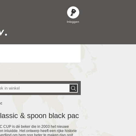
Inloggen
ac
lassic & spoon black pac
CUP is dé beker die in 2003 het nieuwe
en inluidde. Het ontwerp heeft een rijke historie
erfijnd om hem nog beter te maken dan ooit