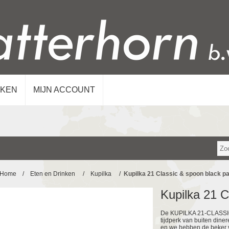
KEN
MIJN ACCOUNT
Home
/
Eten en Drinken
/
Kupilka
/
Kupilka 21 Classic & spoon black p
Kupilka 21 C
De KUPILKA 21-CLASSIC 
tijdperk van buiten diner
en we hebben de beker v