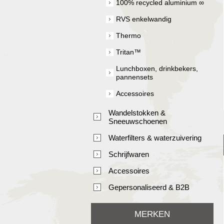
100% recycled aluminium ∞
RVS enkelwandig
Thermo
Tritan™
Lunchboxen, drinkbekers,
pannensets
Accessoires
Wandelstokken &
Sneeuwschoenen
Waterfilters & waterzuivering
Schrijfwaren
Accessoires
Gepersonaliseerd & B2B
MERKEN