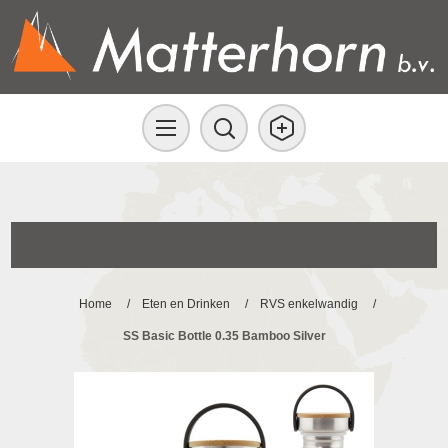
Home
/
Eten en Drinken
/
RVS enkelwandig
/
SS Basic Bottle 0.35 Bamboo Silver