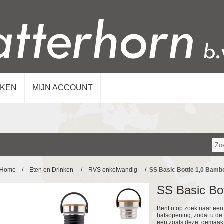
KEN
MIJN ACCOUNT
Home
/
Eten en Drinken
/
RVS enkelwandig
/
SS Basic Bottle 1,0 Bamb
SS Basic Bo
Bent u op zoek naar een 
halsopening, zodat u de 
een zoals deze, gemaakt 