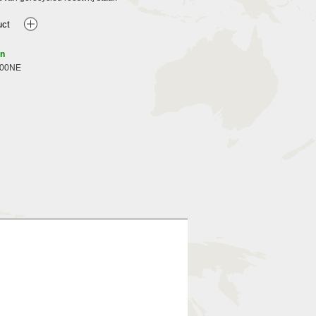
en
00NE