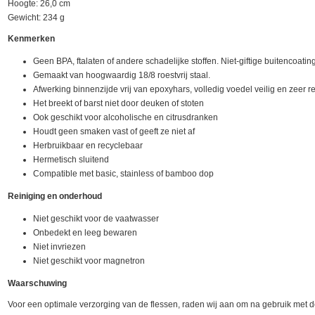
Hoogte: 26,0 cm
Gewicht: 234 g
Kenmerken
Geen BPA, ftalaten of andere schadelijke stoffen. Niet-giftige buitencoatin
Gemaakt van hoogwaardig 18/8 roestvrij staal.
Afwerking binnenzijde vrij van epoxyhars, volledig voedel veilig en zeer r
Het breekt of barst niet door deuken of stoten
Ook geschikt voor alcoholische en citrusdranken
Houdt geen smaken vast of geeft ze niet af
Herbruikbaar en recyclebaar
Hermetisch sluitend
Compatible met basic, stainless of bamboo dop
Reiniging en onderhoud
Niet geschikt voor de vaatwasser
Onbedekt en leeg bewaren
Niet invriezen
Niet geschikt voor magnetron
Waarschuwing
Voor een optimale verzorging van de flessen, raden wij aan om na gebruik met d