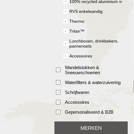
100% recycled aluminium ∞
RVS enkelwandig
Thermo
Tritan™
Lunchboxen, drinkbekers,
pannensets
Accessoires
Wandelstokken &
Sneeuwschoenen
Waterfilters & waterzuivering
Schrijfwaren
Accessoires
Gepersonaliseerd & B2B
MERKEN